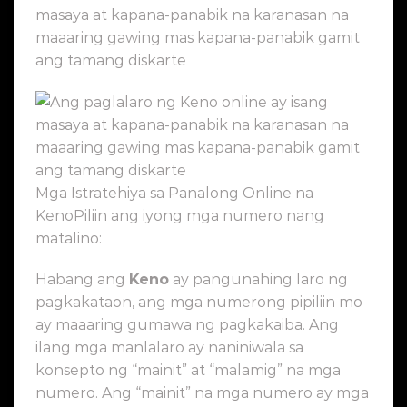
Mga Istratehiya sa Panalong Online na
KenoPiliin ang iyong mga numero nang
matalino:
Habang ang
Keno
ay pangunahing laro ng
pagkakataon, ang mga numerong pipiliin mo
ay maaaring gumawa ng pagkakaiba. Ang
ilang mga manlalaro ay naniniwala sa
konsepto ng “mainit” at “malamig” na mga
numero. Ang “mainit” na mga numero ay mga