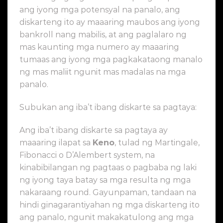
ang iyong mga potensyal na panalo, ang
diskarteng ito ay maaaring maubos ang iyong
bankroll nang mabilis, at ang paglalaro ng
mas kaunting mga numero ay maaaring
tumaas ang iyong mga pagkakataong manalo
ng mas maliit ngunit mas madalas na mga
panalo.
Subukan ang iba’t ibang diskarte sa pagtaya:
Ang iba’t ibang diskarte sa pagtaya ay
maaaring ilapat sa
Keno
, tulad ng Martingale,
Fibonacci o D’Alembert system, na
kinabibilangan ng pagtaas o pagbaba ng laki
ng iyong taya batay sa mga resulta ng mga
nakaraang round. Gayunpaman, tandaan na
hindi ginagarantiyahan ng mga diskarteng ito
ang panalo, ngunit makakatulong ang mga