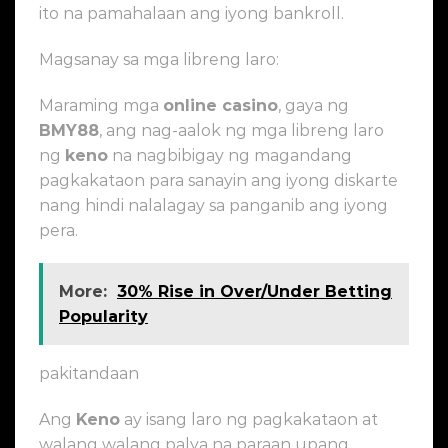
ito na pamahalaan ang iyong bankroll.
Magsanay sa mga libreng laro:
Maraming mga
online casino
, gaya ng
BMY88
, ang nag-aalok ng mga libreng laro
ng
keno
na nagbibigay ng magandang
pagkakataon para sanayin ang iyong diskarte
nang hindi nalalagay sa panganib ang iyong
pera.
More:
30% Rise in Over/Under Betting
Popularity
pakitandaan
Ang
Keno
ay isang laro ng pagkakataon at
walang walang palya na paraan upang