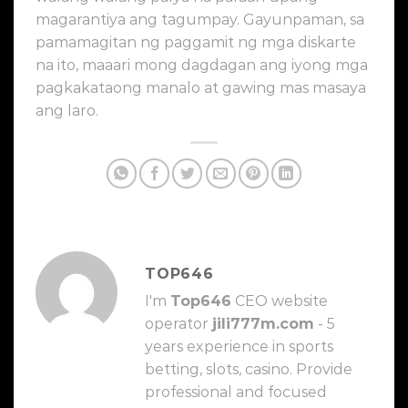
magarantiya ang tagumpay. Gayunpaman, sa
pamamagitan ng paggamit ng mga diskarte
na ito, maaari mong dagdagan ang iyong mga
pagkakataong manalo at gawing mas masaya
ang laro.
TOP646
I'm
Top646
CEO website
operator
jili777m.com
- 5
years experience in sports
betting, slots, casino. Provide
professional and focused