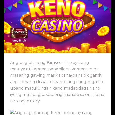
Ang paglalaro ng
Keno
online ay isang
masaya at kapana-panabik na karanasan na
maaaring gawing mas kapana-panabik gamit
ang tamang diskarte, narito ang ilang mga tip
upang matulungan kang madagdagan ang
iyong mga pagkakataong manalo sa online na
laro ng lottery.