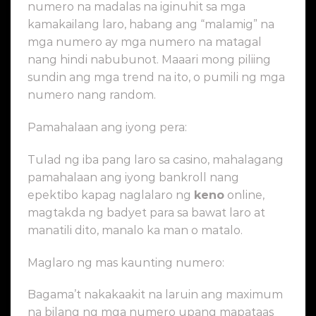
numero na madalas na iginuhit sa mga
kamakailang laro, habang ang “malamig” na
mga numero ay mga numero na matagal
nang hindi nabubunot. Maaari mong piliing
sundin ang mga trend na ito, o pumili ng mga
numero nang random.
Pamahalaan ang iyong pera:
Tulad ng iba pang laro sa casino, mahalagang
pamahalaan ang iyong bankroll nang
epektibo kapag naglalaro ng
keno
online,
magtakda ng badyet para sa bawat laro at
manatili dito, manalo ka man o matalo.
Maglaro ng mas kaunting numero:
Bagama’t nakakaakit na laruin ang maximum
na bilang ng mga numero upang mapataas