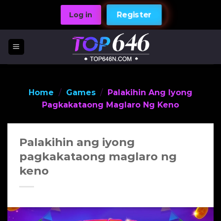
Skip
Log in
Register
to
content
Home
/
Games
/
Palakihin Ang Iyong
Pagkakataong Maglaro Ng Keno
Palakihin ang iyong
pagkakataong maglaro ng
keno