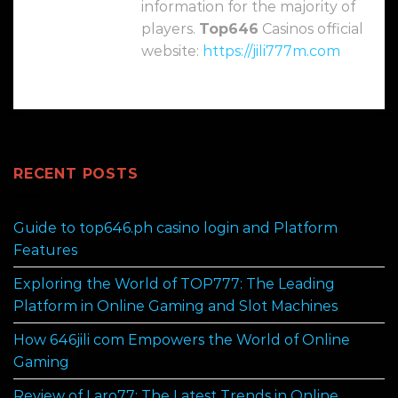
information for the majority of
players.
Top646
Casinos official
website:
https://jili777m.com
RECENT POSTS
Guide to top646.ph casino login and Platform
Features
Exploring the World of TOP777: The Leading
Platform in Online Gaming and Slot Machines
How 646jili com Empowers the World of Online
Gaming
Review of Laro77: The Latest Trends in Online